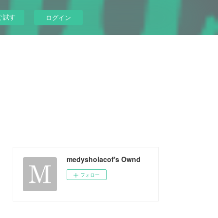
ぐ試す
ログイン
medysholacof's Ownd
フォロー