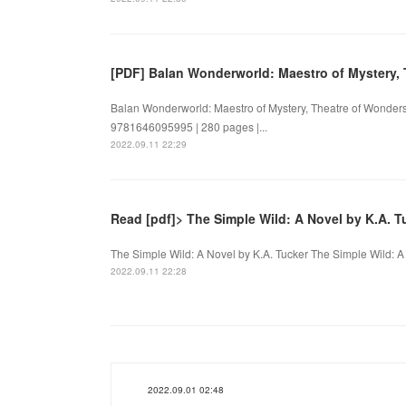
[PDF] Balan Wonderworld: Maestro of Mystery,
Balan Wonderworld: Maestro of Mystery, Theatre of Wonder
9781646095995 | 280 pages |...
2022.09.11 22:29
Read [pdf]> The Simple Wild: A Novel by K.A. T
The Simple Wild: A Novel by K.A. Tucker The Simple Wild: A
2022.09.11 22:28
2022.09.01 02:48