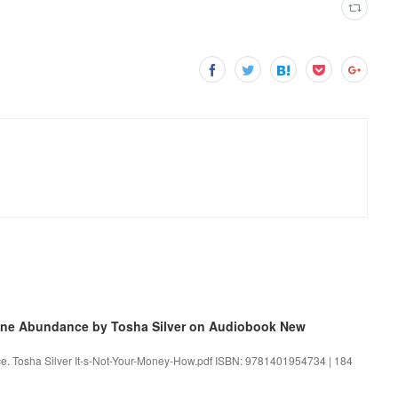
ivine Abundance by Tosha Silver on Audiobook New
nce. Tosha Silver It-s-Not-Your-Money-How.pdf ISBN: 9781401954734 | 184