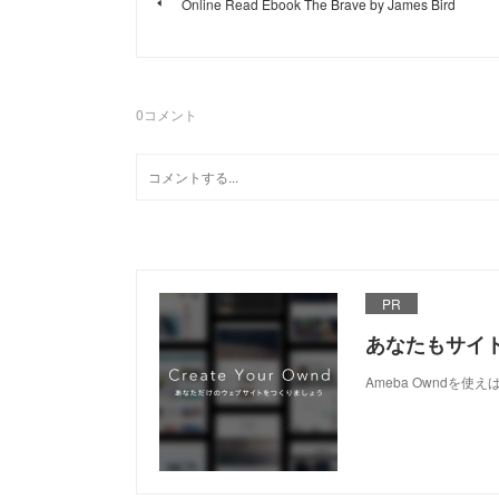
Online Read Ebook The Brave by James Bird
0
コメント
PR
あなたもサイ
Ameba Owndを