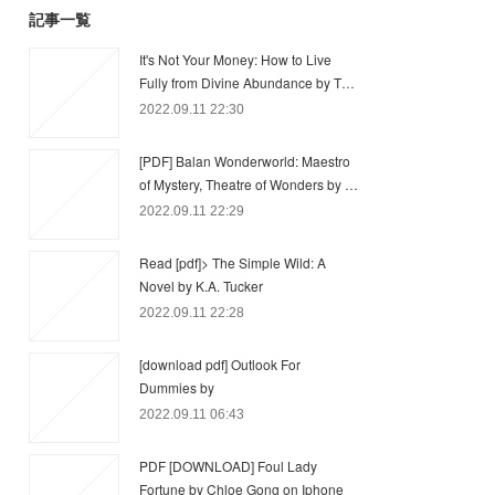
記事一覧
It's Not Your Money: How to Live
Fully from Divine Abundance by T…
2022.09.11 22:30
[PDF] Balan Wonderworld: Maestro
of Mystery, Theatre of Wonders by …
2022.09.11 22:29
Read [pdf]> The Simple Wild: A
Novel by K.A. Tucker
2022.09.11 22:28
[download pdf] Outlook For
Dummies by
2022.09.11 06:43
PDF [DOWNLOAD] Foul Lady
Fortune by Chloe Gong on Iphone