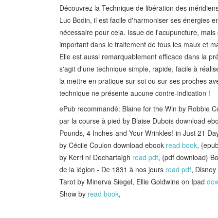
Découvrez la Technique de libération des méridien
Luc Bodin, il est facile d'harmoniser ses énergies
nécessaire pour cela. Issue de l'acupuncture, mais 
important dans le traitement de tous les maux et ma
Elle est aussi remarquablement efficace dans la prév
s'agit d'une technique simple, rapide, facile à réal
la mettre en pratique sur soi ou sur ses proches ave
technique ne présente aucune contre-indication !
ePub recommandé: Blaine for the Win by Robbie 
par la course à pied by Blaise Dubois download e
Pounds, 4 Inches-and Your Wrinkles!-in Just 21 D
by Cécile Coulon download ebook
read book
, {epu
by Kerri ní Dochartaigh
read pdf
, {pdf download} B
de la légion - De 1831 à nos jours
read pdf
, Disney
Tarot by Minerva Siegel, Ellie Goldwine on Ipad
dow
Show by
read book
,