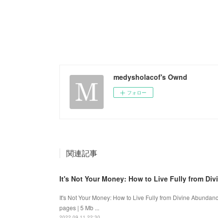
medysholacof's Ownd
フォロー
関連記事
It's Not Your Money: How to Live Fully from D
It's Not Your Money: How to Live Fully from Divine Abunda
pages | 5 Mb ...
2022.09.11 22:30