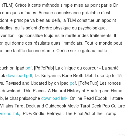
s (TLM) Grâce à cette méthode simple mise au point par le Dr
 en quelques minutes. Aucune connaissance préalable n'est
dont le principe va bien au-delà, la TLM constitue un appoint
ladies, qu'ils soient d'ordre physique ou psychologique.
ention - qui constitue toujours le meilleur des traitements. Il
iser, qui donne des résultats quasi immédiats. Tout le monde peut
c une facilité déconcertante. Cerise sur le gâteau, cette
Couch on Ipad
pdf
, [Pdf/ePub] La clinique du coureur - La santé
book
download pdf
, Dr. Kellyann's Bone Broth Diet: Lose Up to 15
ays, Revised and Updated by on Ipad
pdf
, [Pdf/ePub] Les ronces
b download} Thin Places: A Natural History of Healing and Home
ob, le chat philosophe
download link
, Online Read Ebook Histoire
 Villains Tarot Deck and Guidebook Movie Tarot Deck Pop Culture
nload link
, [PDF/Kindle] Betrayal: The Final Act of the Trump